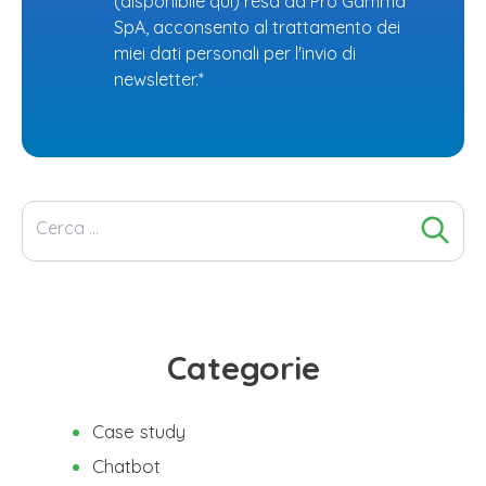
(
disponibile qui
) resa da Pro Gamma
SpA, acconsento al trattamento dei
miei dati personali per l'invio di
newsletter.*
Ricerca
per:
Categorie
Case study
Chatbot