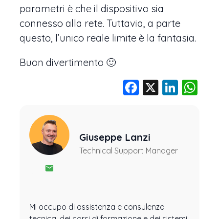
parametri è che il dispositivo sia
connesso alla rete. Tuttavia, a parte
questo, l’unico reale limite è la fantasia.
Buon divertimento 🙂
Facebook
X
Linke
Wh
Giuseppe Lanzi
Technical Support Manager
Mi occupo di assistenza e consulenza
tecnica, dei corsi di formazione e dei sistemi