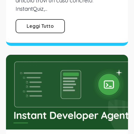
articolo trovi un caso concreto:
InstantQuiz,...
Leggi Tutto