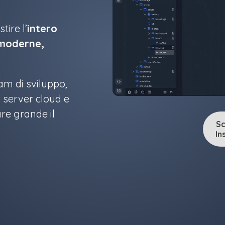
tire l’
intero
moderne,
eam di sviluppo,
i server cloud e
are grande il
Sc
In