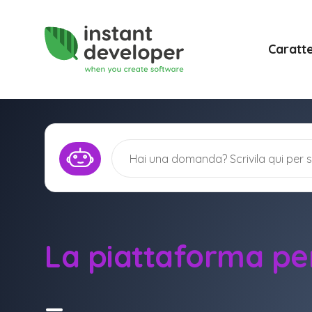
Caratte
La piattaforma pe
Pubbli