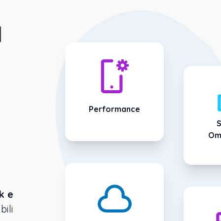
d
Performance
S
Om
k e
bili