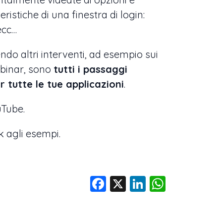
istiche di una finestra di login:
 ecc…
ndo altri interventi, ad esempio sui
ebinar, sono
tutti i passaggi
r tutte le tue applicazioni
.
uTube.
k agli esempi.
Facebook
X
LinkedIn
Whats