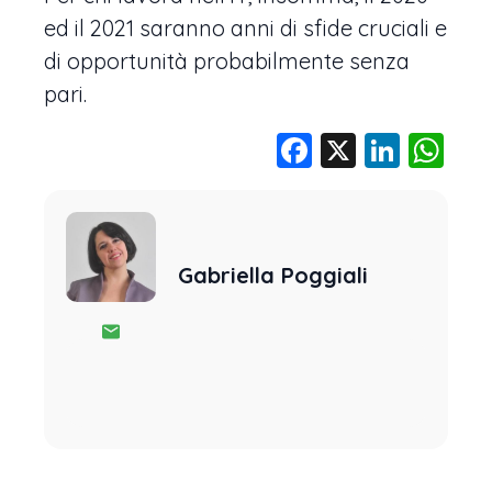
ed il 2021 saranno anni di sfide cruciali e
di opportunità probabilmente senza
pari.
Facebook
X
Linke
Wh
Gabriella Poggiali