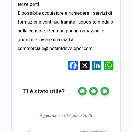
terze parti.
È possibile acquistare e richiedere i servizi di
formazione continua tramite l’apposito modulo
nella console. Per maggiori informazioni è
possibile inviare una mail a
commerciale@instantdeveloper.com
.
Facebook
X
LinkedI
Wha
Ti è stato utile?
Aggiornato il 14 Agosto 2025