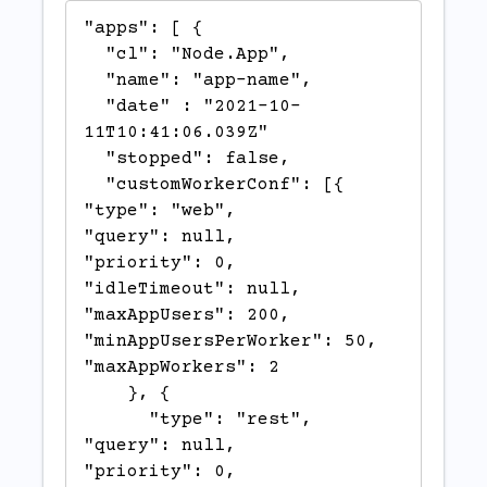
"apps": [ {

  "cl": "Node.App",

  "name": "app-name",

  "date" : "2021-10-
11T10:41:06.039Z"

  "stopped": false,

  "customWorkerConf": [{

"type": "web",

"query": null,

"priority": 0,

"idleTimeout": null,

"maxAppUsers": 200,

"minAppUsersPerWorker": 50,

"maxAppWorkers": 2

    }, {

      "type": "rest",

"query": null,

"priority": 0,
