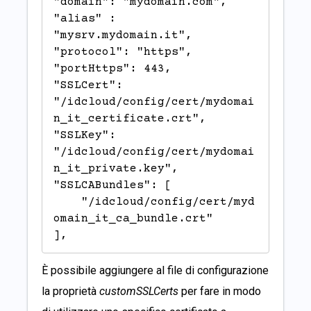
"domain": "mydomain.com",

"alias" : 
"mysrv.mydomain.it",

"protocol": "https",

"portHttps": 443,

"SSLCert": 
"/idcloud/config/cert/mydomai
n_it_certificate.crt",

"SSLKey": 
"/idcloud/config/cert/mydomai
n_it_private.key",

"SSLCABundles": [

    "/idcloud/config/cert/myd
omain_it_ca_bundle.crt"

],
È possibile aggiungere al file di configurazione
la proprietà
customSSLCerts
per fare in modo