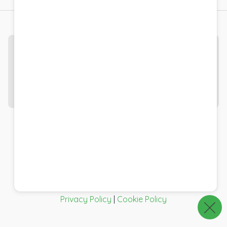
Questo sito è protetto dalla tecnologia
reCAPTCHA Enterprise
e si applicano l'Informativa
sulla privacy e i Termini di servizio di Google.
Google Policy
|
Termini
© Pro Gamma - p.iva, c.f. e iscr. Camera di
Commercio Bologna 01985091204 - Sede legale
Via D'Azeglio, 51 40123 Bologna - Italia
Pro Gamma Instant Developer® è un marchio
registrato.
Privacy Policy
|
Cookie Policy