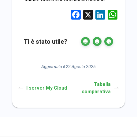
Facebook
X
LinkedI
Wha
Ti è stato utile?
Aggiornato il 22 Agosto 2025
Tabella
I server My Cloud
comparativa