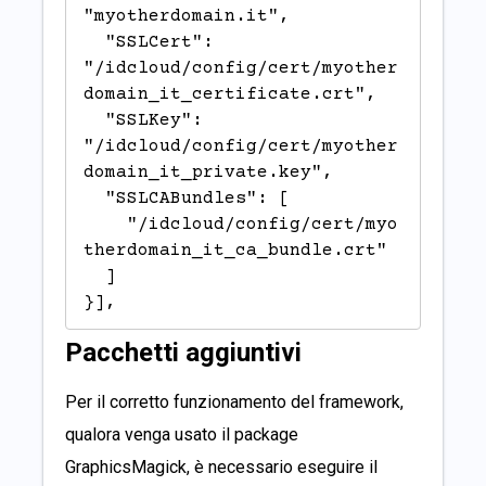
"myotherdomain.it",

  "SSLCert": 
"/idcloud/config/cert/myother
domain_it_certificate.crt",

  "SSLKey": 
"/idcloud/config/cert/myother
domain_it_private.key",

  "SSLCABundles": [

    "/idcloud/config/cert/myo
therdomain_it_ca_bundle.crt"

  ]

}],
Pacchetti aggiuntivi
Per il corretto funzionamento del framework,
qualora venga usato il package
GraphicsMagick, è necessario eseguire il