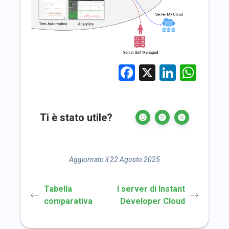
Facebook
X
LinkedI
Wha
Ti è stato utile?
Aggiornato il 22 Agosto 2025
Tabella
I server di Instant
comparativa
Developer Cloud