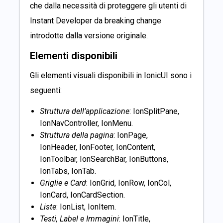
che dalla necessità di proteggere gli utenti di
Instant Developer da breaking change
introdotte dalla versione originale.
Elementi disponibili
Gli elementi visuali disponibili in IonicUI sono i
seguenti:
Struttura dell’applicazione
: IonSplitPane,
IonNavController, IonMenu.
Struttura della pagina
: IonPage,
IonHeader, IonFooter, IonContent,
IonToolbar, IonSearchBar, IonButtons,
IonTabs, IonTab.
Griglie e Card
: IonGrid, IonRow, IonCol,
IonCard, IonCardSection.
Liste
: IonList, IonItem.
Testi, Label e Immagini
: IonTitle,