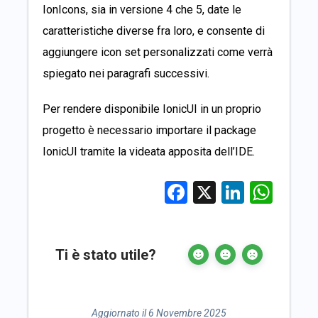
IonIcons, sia in versione 4 che 5, date le
caratteristiche diverse fra loro, e consente di
aggiungere icon set personalizzati come verrà
spiegato nei paragrafi successivi.
Per rendere disponibile IonicUI in un proprio
progetto è necessario importare il package
IonicUI tramite la videata apposita dell’IDE.
Facebook
X
LinkedI
Wha
Ti è stato utile?
Aggiornato il 6 Novembre 2025