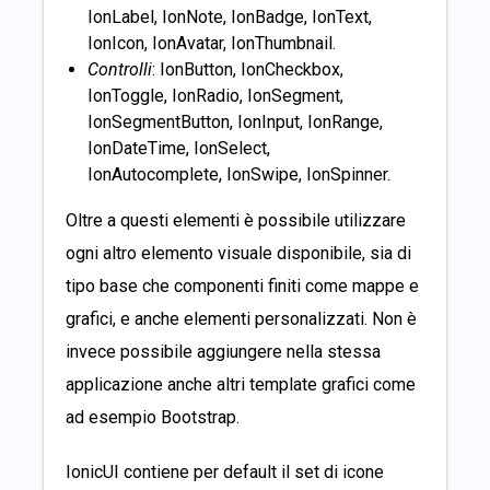
IonLabel, IonNote, IonBadge, IonText,
IonIcon, IonAvatar, IonThumbnail.
Controlli
: IonButton, IonCheckbox,
IonToggle, IonRadio, IonSegment,
IonSegmentButton, IonInput, IonRange,
IonDateTime, IonSelect,
IonAutocomplete, IonSwipe, IonSpinner.
Oltre a questi elementi è possibile utilizzare
ogni altro elemento visuale disponibile, sia di
tipo base che componenti finiti come mappe e
grafici, e anche elementi personalizzati. Non è
invece possibile aggiungere nella stessa
applicazione anche altri template grafici come
ad esempio Bootstrap.
IonicUI contiene per default il set di icone