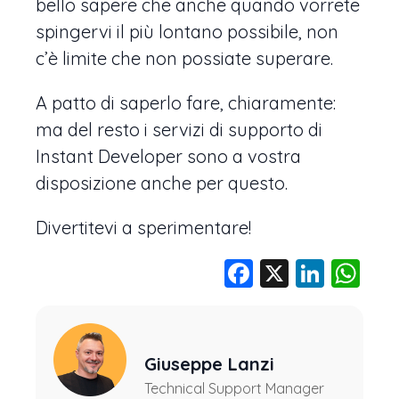
bello sapere che anche quando vorrete
spingervi il più lontano possibile, non
c’è limite che non possiate superare.
A patto di saperlo fare, chiaramente:
ma del resto i servizi di supporto di
Instant Developer sono a vostra
disposizione anche per questo.
Divertitevi a sperimentare!
Facebook
X
Linke
Wh
Giuseppe Lanzi
Technical Support Manager