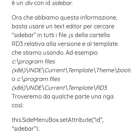
è un
div
con id
sidebar
.
Ora che abbiamo questa informazione,
basta usare un text editor per cercare
“sidebar” in tutti i file .js della cartella
RD3 relativa alla versione e al template
che stiamo usando. Ad esempio
c:\program files
(x86)\INDE\Current\Template\Theme\boot
o
c:\program files
(x86)\INDE\Current\Template\RD3
.
Troveremo da qualche parte una riga
così:
this.SideMenuBox.setAttribute(“id”,
“sidebar”);