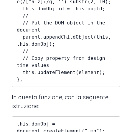
e(/[^a-z]+/g, '').substr(2, 10);

  this.domObj.id = this.objId;

  //

  // Put the DOM object in the 
document

  parent.appendChildObject(this, 
this.domObj);

  //

  // Copy property from design 
time values

  this.updateElement(element);

};
In questa funzione, con la seguente
istruzione:
this.domObj = 
document.createElement("img");