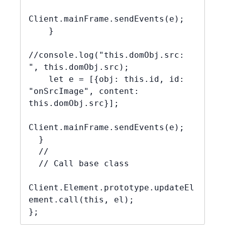
Client.mainFrame.sendEvents(e);

    }

//console.log("this.domObj.src: 
", this.domObj.src);

    let e = [{obj: this.id, id: 
"onSrcImage", content: 
this.domObj.src}];

Client.mainFrame.sendEvents(e);

  }

  //

  // Call base class

Client.Element.prototype.updateEl
ement.call(this, el);

};