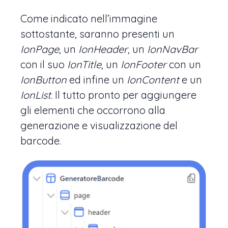
Come indicato nell’immagine
sottostante, saranno presenti un
IonPage
, un
IonHeader
, un
IonNavBar
con il suo
IonTitle
, un
IonFooter
con un
IonButton
ed infine un
IonContent
e un
IonList
. Il tutto pronto per aggiungere
gli elementi che occorrono alla
generazione e visualizzazione del
barcode.