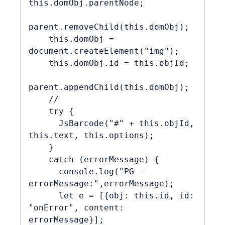
this.domObj.parentNode;

parent.removeChild(this.domObj);

    this.domObj = 
document.createElement("img");

    this.domObj.id = this.objId;

parent.appendChild(this.domObj);

    //

    try {

      JsBarcode("#" + this.objId, 
this.text, this.options);

    }

    catch (errorMessage) {

      console.log("PG - 
errorMessage:",errorMessage);

      let e = [{obj: this.id, id: 
"onError", content: 
errorMessage}];
