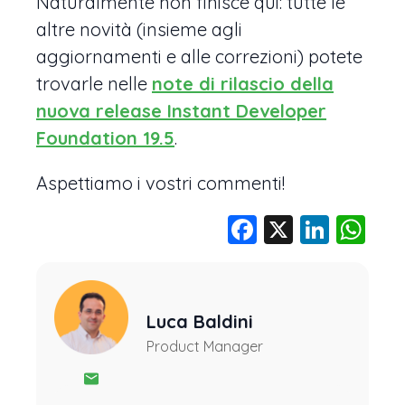
Naturalmente non finisce qui: tutte le
altre novità (insieme agli
aggiornamenti e alle correzioni) potete
trovarle nelle
note di rilascio della
nuova release Instant Developer
Foundation 19.5
.
Aspettiamo i vostri commenti!
Facebook
X
Linke
Wh
Luca Baldini
Product Manager