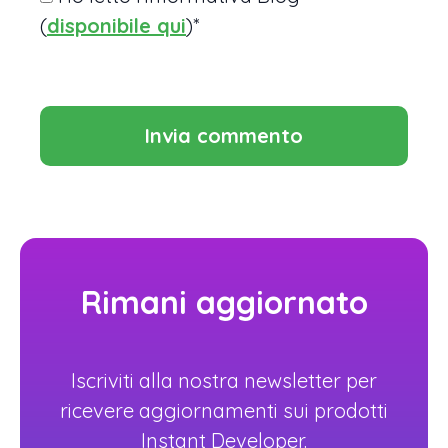
(
disponibile qui
)*
Rimani aggiornato
Iscriviti alla nostra newsletter per
ricevere aggiornamenti sui prodotti
Instant Developer.