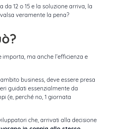
da 12 o 15 e la soluzione arriva, la
 valsa veramente la pena?
uò?
e importa, ma anche l’efficienza e
in ambito business, deve essere presa
eri guidati essenzialmente da
mpi (e, perché no, 1 giornata
uppatori che, arrivati alla decisione
avorano in coppia allo stesso