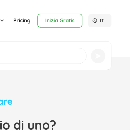
Pricing
Inizia Gratis
IT
are
o di uno?