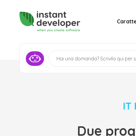
Caratte
IT
Due prog