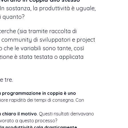
n sostanza, la produttività è uguale,
di quanto?
rche (sia tramite raccolta di
 di community di sviluppatori e project
che le variabili sono tante, così
zione è stata testata o applicata
e tre.
la programmazione in coppia è uno
iore rapidità dei tempi di consegna. Con
 chiaro il motivo
. Questi risultati derivavano
 lavorato a questo processo?
:
la produttività cala drasticamente
,