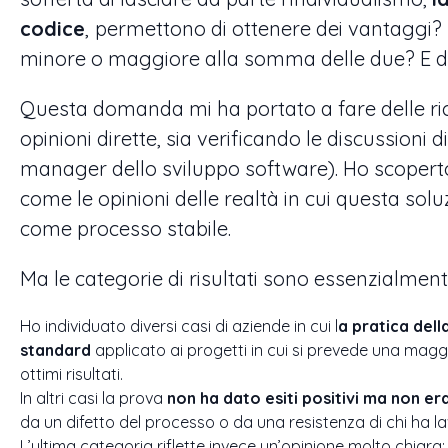
codice
,
permettono di ottenere dei vantaggi? I
minore o maggiore alla somma delle due? E 
Questa domanda mi ha portato a fare delle rice
opinioni dirette, sia verificando le discussioni
manager dello sviluppo software). Ho scoperto 
come le opinioni delle realtà in cui questa solu
come processo stabile.
Ma le categorie di risultati sono essenzialment
Ho individuato diversi casi di aziende in cui l
a pratica del
standard
applicato ai progetti in cui si prevede una magg
ottimi risultati.
In altri casi la prova
non ha dato esiti positivi ma non era
da un difetto del processo o da una resistenza di chi ha
L’ultima categoria riflette invece un’opinione molto chiara