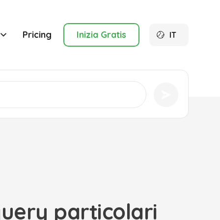
Pricing
Inizia Gratis
IT
uery particolari