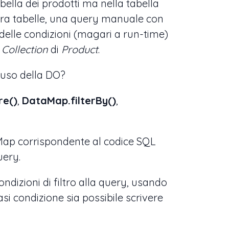
bella dei prodotti ma nella tabella
 tra tabelle, una query manuale con
delle condizioni (magari a run-time)
a
Collection
di
Product
.
’uso della DO?
re()
,
DataMap.filterBy()
,
ap corrispondente al codice SQL
uery.
dizioni di filtro alla query, usando
si condizione sia possibile scrivere