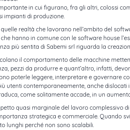
 importante in cui figurano, fra gli altri, coloss
si impianti di produzione.
i quelle realtà che lavorano nell’ambito del softw
che hanno in comune con le software house l’esi
enza più sentita di Sabemi srl riguarda la creazion
lcolano il comportamento delle macchine mettend
za, pezzi da produrre e quant’altro, infatti, devo
vono poterle leggere, interpretare e governare con 
iù utenti contemporaneamente, anche dislocati in 
raduca, come solitamente accade, in un aumento 
to quasi marginale del lavoro complessivo di Sa
importanza strategica e commerciale. Quando svil
to lunghi perché non sono scalabili.