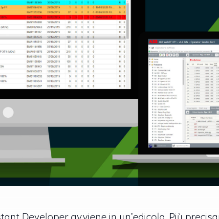
nstant Developer avviene in un’edicola. Più prec