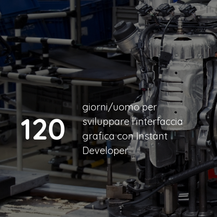
giorni/uomo per
120
sviluppare l'interfaccia
grafica con Instant
Developer