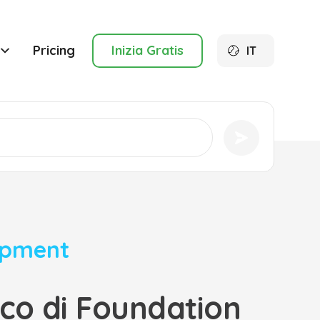
Pricing
Inizia Gratis
IT
opment
ico di Foundation