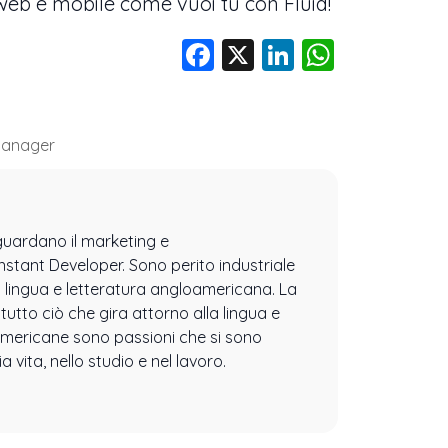
web e mobile come vuoi tu con Fluid!
Facebook
X
LinkedIn
Whats
Manager
iguardano il marketing e
 Instant Developer. Sono perito industriale
n lingua e letteratura angloamericana. La
tutto ciò che gira attorno alla lingua e
 americane sono passioni che si sono
 vita, nello studio e nel lavoro.