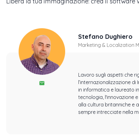
Libera la tua immaginazione: crea il software 
Stefano Dughiero
Marketing & Localization 
Lavoro sugli aspetti che r
l’internazionalizzazione di
in informatica e laureato i
tecnologia, l'innovazione e 
alla cultura britanniche e
sempre intrecciate nella mia