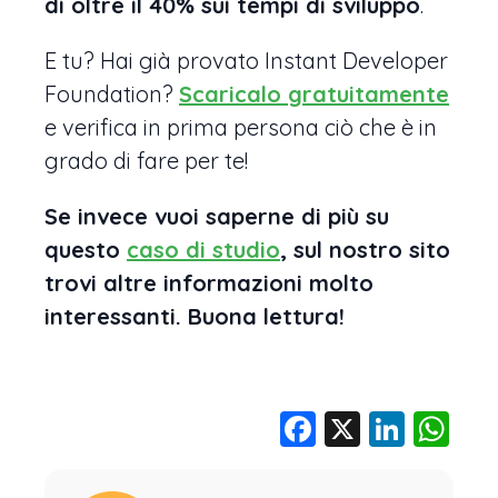
di oltre il 40% sui tempi di sviluppo
.
E tu? Hai già provato Instant Developer
Foundation?
Scaricalo gratuitamente
e verifica in prima persona ciò che è in
grado di fare per te!
Se invece vuoi saperne di più su
questo
caso di studio
, sul nostro sito
trovi altre informazioni molto
interessanti. Buona lettura!
Facebook
X
Linke
Wh