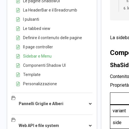
Le pagine ShadowUI
La HeaderBar e il Breadcrumb
I pulsanti
Le tabbed view
La sideba
Definire il contenuto delle pagine
Il page controller
Compo
Sidebar e Menu
ShaSid
Componenti Shadow UI
Template
Contenito
Personalizzazione
Proprietà
Pannelli Griglie e Alberi
variant
side
Web API e file system