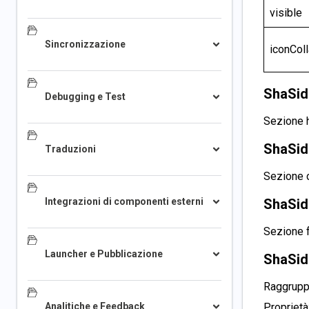
visible
Sincronizzazione
iconCo
ShaSid
Debugging e Test
Sezione h
ShaSid
Traduzioni
Sezione c
Integrazioni di componenti esterni
ShaSid
Sezione f
Launcher e Pubblicazione
ShaSid
Raggruppa
Analitiche e Feedback
Proprietà