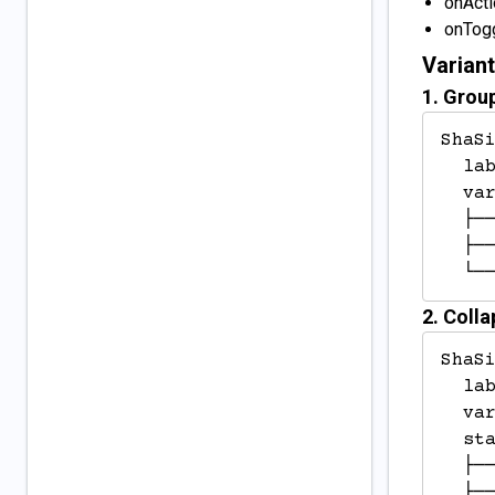
onActi
onTogg
Varian
1. Grou
ShaSi
  lab
  var
  ├──
  ├──
  └─
2. Colla
ShaSi
  lab
  var
  sta
  ├──
  ├──