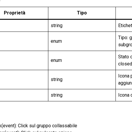
Proprietà
Tipo
string
Etiche
Tipo: g
enum
subgro
Stato 
enum
close
Icona 
string
aggiun
string
Icona 
k(event): Click sul gruppo collassabile