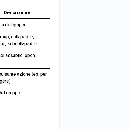
Descrizione
tta del gruppo
roup, collapsible,
up, subcollapsible
collassabile: open,
d
pulsante azione (es. per
gere)
del gruppo