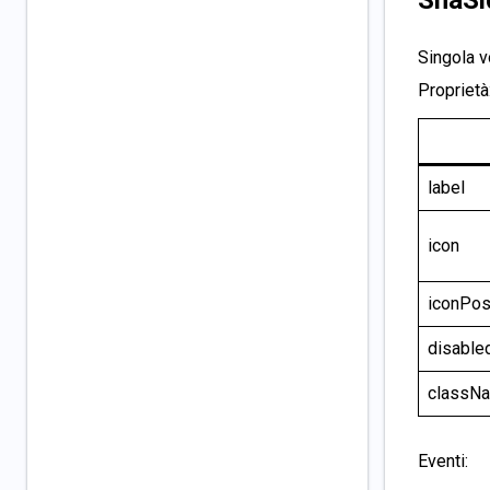
Singola v
Proprietà
label
icon
iconPos
disable
classN
Eventi: