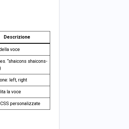
Descrizione
della voce
(es. “shaicons shaicons-
)
ne: left, right
ita la voce
 CSS personalizzate