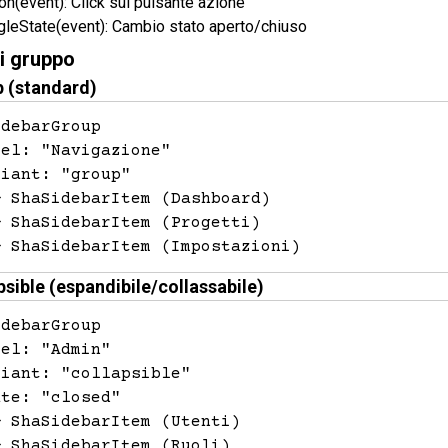
on(event): Click sul pulsante azione
leState(event): Cambio stato aperto/chiuso
ti gruppo
p (standard)
debarGroup

el: "Navigazione"

iant: "group"

 ShaSidebarItem (Dashboard)

 ShaSidebarItem (Progetti)

─ ShaSidebarItem (Impostazioni)
psible (espandibile/collassabile)
debarGroup

el: "Admin"

iant: "collapsible"

te: "closed"

 ShaSidebarItem (Utenti)

 ShaSidebarItem (Ruoli)
