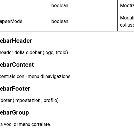
boolean
Mostra
Modali
llapseMode
boolean
collas
ebarHeader
eader della sidebar (logo, titolo).
ebarContent
entrale con i menu di navigazione.
ebarFooter
ooter (impostazioni, profilo).
ebarGroup
 voci di menu correlate.
: