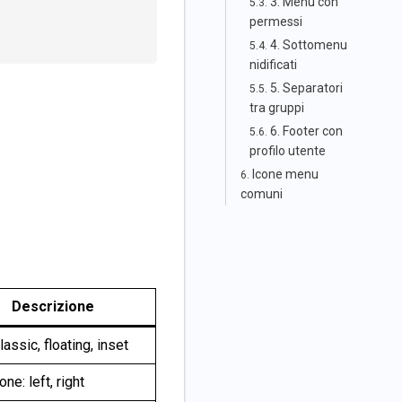
3. Menu con
permessi
4. Sottomenu
nidificati
5. Separatori
tra gruppi
6. Footer con
profilo utente
Icone menu
comuni
Descrizione
classic, floating, inset
ne: left, right