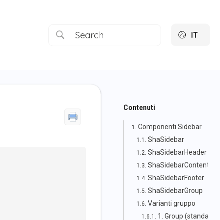
IT
Contenuti
Componenti Sidebar
ShaSidebar
ShaSidebarHeader
ShaSidebarContent
ShaSidebarFooter
ShaSidebarGroup
Varianti gruppo
1. Group (standard)