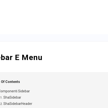
ebar E Menu
 Of Contents
Componenti Sidebar
ShaSidebar
ShaSidebarHeader