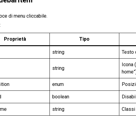
oce di menu cliccabile.
:
Proprietà
Tipo
string
Testo 
Icona 
string
home”
ition
enum
Posizio
d
boolean
Disabil
ame
string
Classi