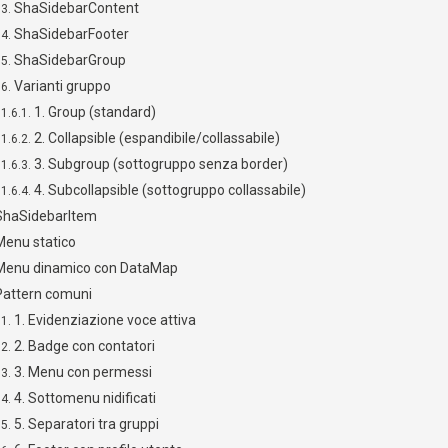
ShaSidebarContent
ShaSidebarFooter
ShaSidebarGroup
Varianti gruppo
1. Group (standard)
2. Collapsible (espandibile/collassabile)
3. Subgroup (sottogruppo senza border)
4. Subcollapsible (sottogruppo collassabile)
ShaSidebarItem
Menu statico
Menu dinamico con DataMap
Pattern comuni
1. Evidenziazione voce attiva
2. Badge con contatori
3. Menu con permessi
4. Sottomenu nidificati
5. Separatori tra gruppi