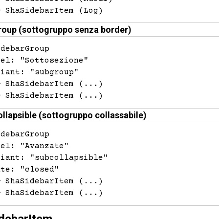
─ ShaSidebarItem (Log)
roup (sottogruppo senza border)
idebarGroup
bel: "Sottosezione"
riant: "subgroup"
─ ShaSidebarItem (...)
─ ShaSidebarItem (...)
ollapsible (sottogruppo collassabile)
debarGroup

el: "Avanzate"

iant: "subcollapsible"

te: "closed"

 ShaSidebarItem (...)

─ ShaSidebarItem (...)
debarItem