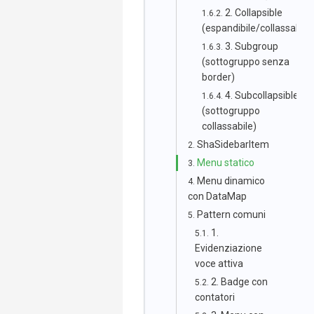
2. Collapsible
(espandibile/collassabile
3. Subgroup
(sottogruppo senza
border)
4. Subcollapsible
(sottogruppo
collassabile)
ShaSidebarItem
Menu statico
Menu dinamico
con DataMap
Pattern comuni
1.
Evidenziazione
voce attiva
2. Badge con
contatori