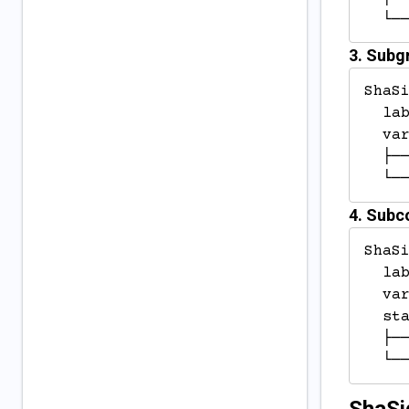
  └─
3. Subg
ShaS
  la
  va
  ├─
  └─
4. Subc
ShaSi
  lab
  var
  sta
  ├──
  └─
ShaSi