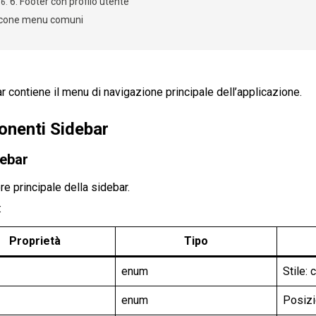
6. Footer con profilo utente
Icone menu comuni
r contiene il menu di navigazione principale dell’applicazione.
nenti Sidebar
ebar
re principale della sidebar.
:
Proprietà
Tipo
enum
Stile: 
enum
Posizio