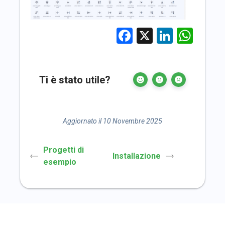
Facebook
X
LinkedI
Wha
Ti è stato utile?
Aggiornato il 10 Novembre 2025
Progetti di
Installazione
esempio