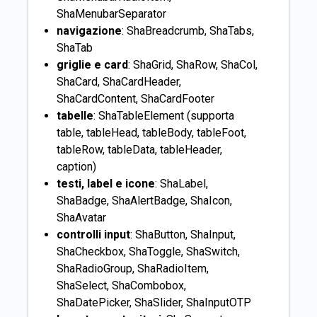
ShaMenubarSeparator
navigazione
: ShaBreadcrumb, ShaTabs,
ShaTab
griglie e card
: ShaGrid, ShaRow, ShaCol,
ShaCard, ShaCardHeader,
ShaCardContent, ShaCardFooter
tabelle
: ShaTableElement (supporta
table, tableHead, tableBody, tableFoot,
tableRow, tableData, tableHeader,
caption)
testi, label e icone
: ShaLabel,
ShaBadge, ShaAlertBadge, ShaIcon,
ShaAvatar
controlli input
: ShaButton, ShaInput,
ShaCheckbox, ShaToggle, ShaSwitch,
ShaRadioGroup, ShaRadioItem,
ShaSelect, ShaCombobox,
ShaDatePicker, ShaSlider, ShaInputOTP