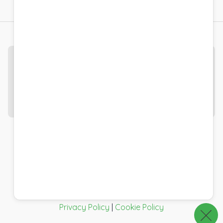
Questo sito è protetto dalla tecnologia
reCAPTCHA Enterprise
e si applicano l'Informativa
sulla privacy e i Termini di servizio di Google.
Google Policy
|
Termini
© Pro Gamma - p.iva, c.f. e iscr. Camera di
Commercio Bologna 01985091204 - Sede legale
Via D'Azeglio, 51 40123 Bologna - Italia
Pro Gamma Instant Developer® è un marchio
registrato.
Privacy Policy
|
Cookie Policy