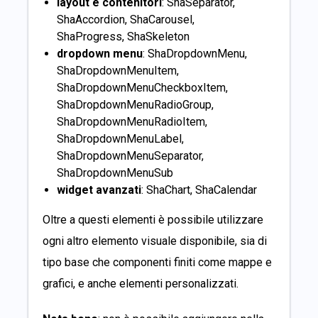
layout e contenitori
: ShaSeparator,
ShaAccordion, ShaCarousel,
ShaProgress, ShaSkeleton
dropdown menu
: ShaDropdownMenu,
ShaDropdownMenuItem,
ShaDropdownMenuCheckboxItem,
ShaDropdownMenuRadioGroup,
ShaDropdownMenuRadioItem,
ShaDropdownMenuLabel,
ShaDropdownMenuSeparator,
ShaDropdownMenuSub
widget avanzati
: ShaChart, ShaCalendar
Oltre a questi elementi è possibile utilizzare
ogni altro elemento visuale disponibile, sia di
tipo base che componenti finiti come mappe e
grafici, e anche elementi personalizzati.