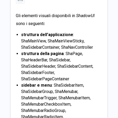
Gli elementi visuali disponibili in
ShadowUI
sono i seguenti:
struttura dell’applicazione
:
ShaMainView, ShaMainViewSticky,
ShaSidebarContainer, ShaNavController
struttura della pagina
: ShaPage,
ShaHeaderBar, ShaSidebar,
ShaSidebarHeader, ShaSidebarContent,
ShaSidebarFooter,
ShaSidebarPageContainer
sidebar e menu
: ShaSidebarItem,
ShaSidebarGroup, ShaMenubar,
ShaMenubarTrigger, ShaMenubarItem,
ShaMenubarCheckboxItem,
ShaMenubarRadioGroup,
ShaMenubarRadioItem,