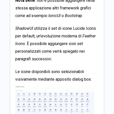
Nota bene
: non è possibile aggiungere nella
stessa applicazione altri framework grafici
come ad esempio
IonicUI
o
Bootstrap
.
ShadowUI
utilizza il set di icone
Lucide Icons
per default, un’evoluzione moderna di
Feather
Icons
. È possibile aggiungere icon set
personalizzati come verrà spiegato nei
paragrafi successivi.
Le icone disponibili sono selezionabili
visivamente mediante apposito dialog box: